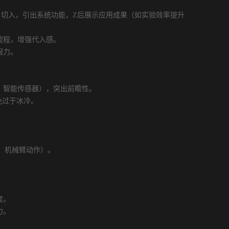
切入，引出系统功能，Z后展示应用成果（如实验效率提升
流程，增强代入感。
服力。
。
智能传感器），突出前瞻性。
免过于冰冷。
器、机械臂动作）。
度。
力。