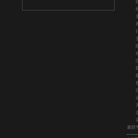
描述
标签
多
若目
针对
五、
版
商用音
历史
数
展示
若涉
应
设备故
天气
总
实验
兼顾