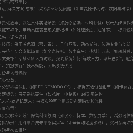
结构故事化
-解决方案-成果：以实验室常见问题（如重复操作耗时、数据易出错）
）。
化叙事：通过具体实验场景（如药物筛选、材料测试）展示系统操作
可视化：用动态图表呈现关键指标（如处理速度、准确率），提升说
与调性设计
感：采用冷色调（蓝、青）、几何图形、动态光效，传递专业与创新
感：结合虚拟场景（如全息投影、数字孪生）或科幻元素（如机械臂、
关怀：穿插科研人员访谈，强调系统如何“解放人力，聚焦创新”，避
拍摄执行：技术赋能，突出系统优势
与场景选择
心设备：
辨率摄像机（如RED KOMODO 6K）：捕捉实验设备细节（如传感
镜头：展示系统硬件（如芯片、电路板）的精 密结构。
机/轨道机器人：拍摄实验室全景或动态跟踪实验流程。
景布置：
实验室环境：保留科研氛围（如仪器、标本、数据屏幕），增强可信
场景：用绿幕合成未来感实验室（如全自动化流水线），突出系统潜
与构图技巧