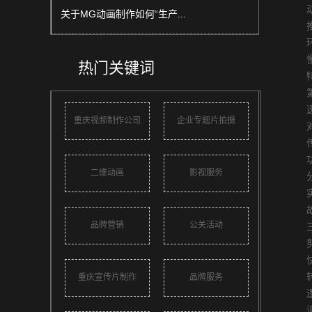
动
关于MG动画制作如何“生产...
推拉
环绕
慢动
热门关键词
特
第 
透视
重庆视频制作公司
企业专题片拍摄
对
传统
功能
二维动画
影视服务
分步
实时
故障
品牌营销
公关活动
三、
剪辑
快慢
转场
重庆宣传片制作
品牌服务
逻辑
调色