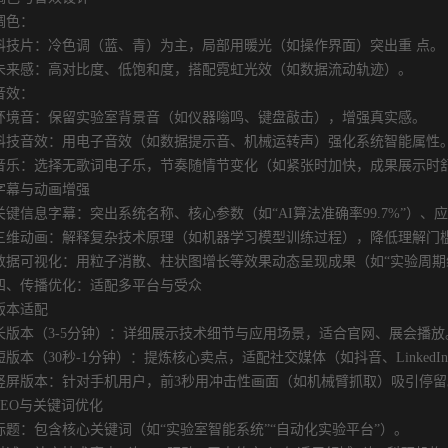
色：
片：冷色调（蓝、青）为主，局部用暖光（如操作界面）突出重 点。
感：高对比度、低饱和度，搭配霓虹光效（如数据流动轨迹）。
效：
音：保留实验室背景音（如仪器嗡鸣、键盘敲击），增强真实感。
音效：用电子音效（如数据提示音、机械运转声）强化系统智能属性
：选择无歌词电子乐，节奏随情节变化（如紧张时加快，成果展示时
与动画增强
信息字幕：突出系统名称、核心参数（如“AI算法准确率99.7%”）、应
动画：解释复杂技术原理（如机器学习模型训练过程），降低理解门
可视化：用粒子消散、柱状图增长等效果动态呈现成果（如“实验周期缩
传播优化：适配多平台与受众
本适配
本（3-5分钟）：详细展示技术细节与应用场景，适合官网、展会播放
本（30秒-1分钟）：提炼核心卖点，适配社交媒体（如抖音、LinkedI
版本：针对手机用户，前3秒用冲击性画面（如机械臂抓取）吸引停留
O与关键词优化
：包含核心关键词（如“实验室智能系统”“自动化实验平台”）。