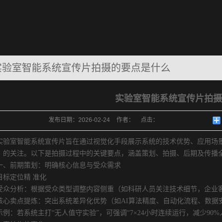
实验室智能系统宣传片拍摄的要点是什么
实验室智能系统宣传片拍摄
发布日期：
2026-02-24
作者：
点击：
室智能系统宣传片旨在通过视觉化手段展示系统的技术优势、应用场景
）的关注。以下是拍摄过程中的关键要点，涵盖策划、拍摄、后期及传播
前期策划：明确核心信息与受众需求
定位精 准化
分析：根据受众类型调整内容侧重（如科研人员关注技术细节，企业客
卖点提炼：突出系统差异化优势（如AI算法精度、自动化流程、数据
：若系统主打“无人值守实验”，可强调“7×24小时连续运行，减少90%