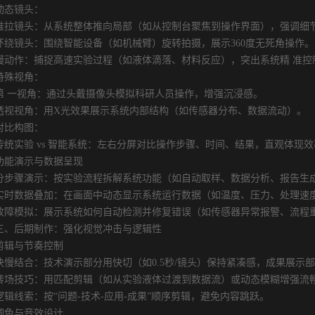
态镜头：
镜头：从系统整体推向局部（如从控制台聚焦到操作界面），强调细
镜头：围绕智能设备（如机械臂）旋转拍摄，展示360度无死角操作。
作：捕捉高速实验过程（如液体滴落、材料反应），突出系统精 准控
殊视角：
一视角：通过头戴摄像头模拟科研人员操作，增强沉浸感。
视角：用X光效果展示系统内部结构（如传感器分布、数据流动）。
比构图：
实验 vs 智能系统：左右分屏对比操作步骤、时间、结果，直观体现效
演示与数据呈现
骤演示：按实验流程拆解系统功能（如自动取样、数据分析、报告生成
数据叠加：在画面中动态显示系统运行数据（如温度、压力、处理速
模拟：展示系统如何自动检测并修复错误（如传感器异常报警、流程重
后期制作：强化视觉冲击与逻辑性
与节奏控制
结合：技术演示部分用快切（如0.5秒/镜头）保持紧凑感，成果展示部分
技巧：用匹配剪辑（如从实验液体过渡到数据流）或动态模糊增强流
线索：按“问题-技术-应用-成果”顺序剪辑，避免内容跳跃。
与音效设计