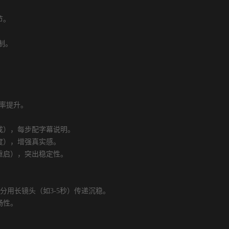
节。
制。
率提升。
），每步配字幕说明。
度），增强真实感。
启），突出稳定性。
用长镜头（如3-5秒）传递沉稳。
畅性。