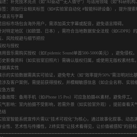
：补充技术亮点（如“AI驱动”“无人值守”）与适用领域（如“科研机构
：添加行业相关标签（如#实验室自动化 #智能科研设备），提升搜索
语言与字幕
标市场包含海外用户，需添加英文字幕或配音，避免语言障碍。
特定地区（如欧盟、日本），需符合当地数据安全法规（如GDPR）的
风险规避与细节把控
权与授权
乐需购买授权（如Epidemic Sound单首500-5000美元），避免侵权。
影像资料（如实验室旧照片）需确认版权归属，或使用无版权素材库
据真实性
的实验数据需真实可验证，避免夸大（如“效率提升50%”需注明对比
及客户案例，需提前获得授权，并模糊敏感信息（如企业名称、实验
急方案
障：备用手机（如iPhone 15 Pro）可应急拍摄4K素材，避免停工。
影响：室内拍摄不受影响，若需外景（如实验室外观），提前查看天
结
室智能系统宣传片需以“技术可视化”为核心，通过故事化叙事、动态演
专业性、艺术性与传播性，Z终实现“让技术看得见，让价值被感知”的目标