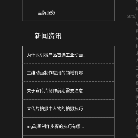
内容
痛点
品牌服务
50%
场景
数据
新闻资讯
风格
科技
未来
为什么机械产品首选工业动画...
人文
二、
三维动画制作应用的领域有哪...
设备
核
关于宣传片制作前期需要注意...
高分
微距
无人
宣传片拍摄中人物的拍摄技巧
场
真实
mg动画制作步骤的技巧有哪...
虚拟
运镜