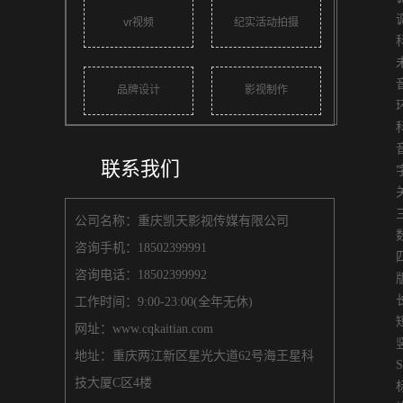
调
vr视频
纪实活动拍摄
科技
未来
音
品牌设计
影视制作
环境
科技
音乐
联系我们
字幕
关键
三维
公司名称：重庆凯天影视传媒有限公司
数据
咨询手机：18502399991
四、
咨询电话：18502399992
版
长版
工作时间：9:00-23:00(全年无休)
短版
网址：www.cqkaitian.com
竖屏
地址：重庆两江新区星光大道62号海王星科
SE
技大厦C区4楼
标题