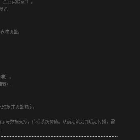
、企业实验室”）。
曝光。
表述调整。
。
基准）。
细节）。
气预报并调整顺序。
示与数据支撑，传递系统价值。从前期策划到后期传播，需
。